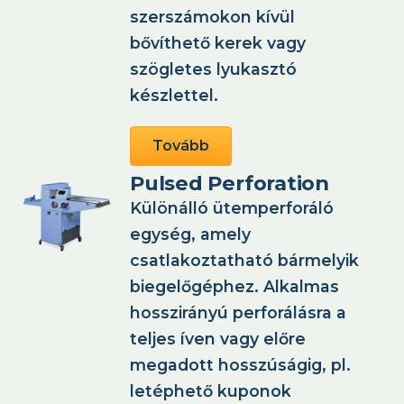
szerszámokon kívül
bővíthető kerek vagy
szögletes lyukasztó
készlettel.
Tovább
Pulsed Perforation
Különálló ütemperforáló
egység, amely
csatlakoztatható bármelyik
biegelőgéphez. Alkalmas
hosszirányú perforálásra a
teljes íven vagy előre
megadott hosszúságig, pl.
letéphető kuponok