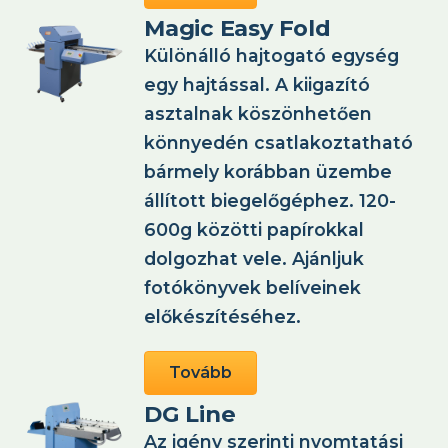
Magic Easy Fold
Különálló hajtogató egység
egy hajtással. A kiigazító
asztalnak köszönhetően
könnyedén csatlakoztatható
bármely korábban üzembe
állított biegelőgéphez. 120-
600g közötti papírokkal
dolgozhat vele. Ajánljuk
fotókönyvek belíveinek
előkészítéséhez.
Tovább
DG Line
Az igény szerinti nyomtatási