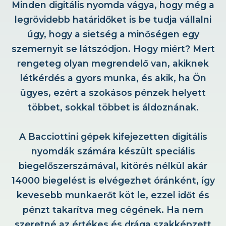
Minden digitális nyomda vágya, hogy még a
legrövidebb határidőket is be tudja vállalni
úgy, hogy a sietség a minőségen egy
szemernyit se látszódjon. Hogy miért? Mert
rengeteg olyan megrendelő van, akiknek
létkérdés a gyors munka, és akik, ha Ön
ügyes, ezért a szokásos pénzek helyett
többet, sokkal többet is áldoznának.
A Bacciottini gépek kifejezetten digitális
nyomdák számára készült speciális
biegelőszerszámával, kitörés nélkül akár
14000 biegelést is elvégezhet óránként, így
kevesebb munkaerőt köt le, ezzel időt és
pénzt takarítva meg cégének. Ha nem
szeretné az értékes és drága szakképzett