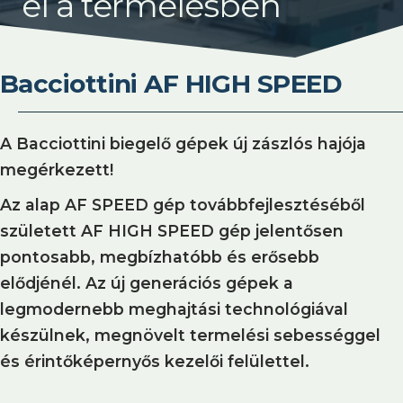
el a termélésben
Bacciottini AF HIGH SPEED
A Bacciottini biegelő gépek új zászlós hajója
megérkezett!
Az alap AF SPEED gép továbbfejlesztéséből
született AF HIGH SPEED gép jelentősen
pontosabb, megbízhatóbb és erősebb
elődjénél. Az új generációs gépek a
legmodernebb meghajtási technológiával
készülnek, megnövelt termelési sebességgel
és érintőképernyős kezelői felülettel.