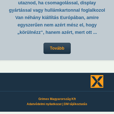
utaznod, ha csomagolással, display
gyártással vagy hullámkartonnal foglalkozol
Van néhány kiállítás Európában, amire
egyszerűen nem azért mész el, hogy
„körülnézz", hanem azért, mert ott ...
Tovább
Grimex Magyarország Kft
Adatvédelmi nyilatkozat
|
DM tájékoztatás