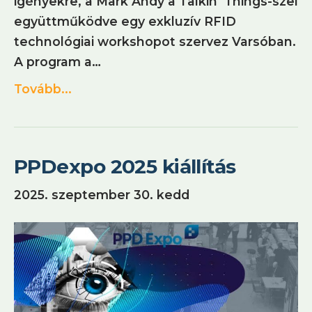
igényekre, a Mark Andy a Talkin’ Things-szel
együttműködve egy exkluzív RFID
technológiai workshopot szervez Varsóban.
A program a…
Tovább...
PPDexpo 2025 kiállítás
2025. szeptember 30. kedd