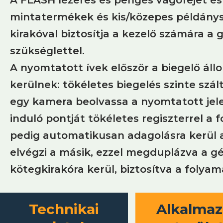
mintatermékek és kis/közepes példánysz
kirakóval biztosítja a kezelő számára 
szükséglettel.
A nyomtatott ívek először a biegelő állo
kerülnek: tökéletes biegelés szinte szá
egy kamera beolvassa a nyomtatott jeleke
induló pontját tökéletes regiszterrel a 
pedig automatikusan adagolásra kerül a b
elvégzi a másik, ezzel megduplázva a 
kötegkirakóra kerül, biztosítva a folya
Technikai
Alkalmaz