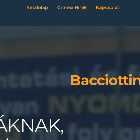
Kezdőlap
Grimex Hírek
Kapcsolat
Bacciottin
ÁKNAK,