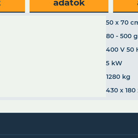
t
adatok
50 x 70 c
80 - 500 g
400 V 50 
5 kW
1280 kg
430 x 180