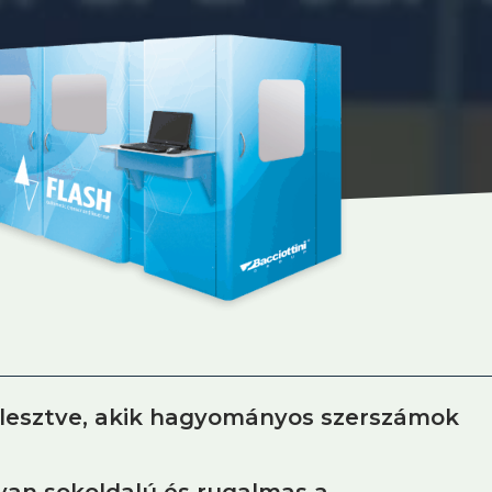
jlesztve, akik hagyományos szerszámok
lyan sokoldalú és rugalmas a