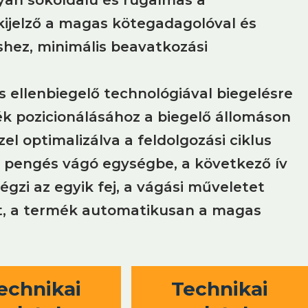
kijelző a magas kötegadagolóval és
shez, minimális beavatkozási
s ellenbiegelő technológiával biegelésre
mék pozicionálásához a biegelő állomáson
el optimalizálva a feldolgozási ciklus
agy pengés vágó egységbe, a következő ív
égzi az egyik fej, a vágási műveletet
nt, a termék automatikusan a magas
echnikai
Technikai