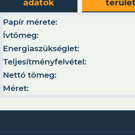
adatok
terüle
Papír mérete:
Ívtömeg:
Energiaszükséglet:
Teljesítményfelvétel:
Nettó tömeg:
Méret: