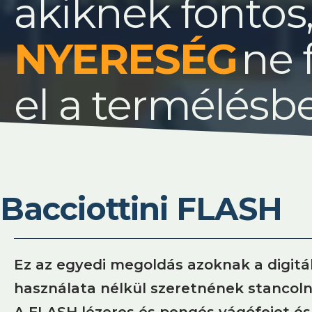
akiknek fontos
ne 
el a termélésb
Bacciottini FLASH
Ez az egyedi megoldás azoknak a digit
használata nélkül szeretnének stancolni
A FLASH lézeres és pengés vágófejet és 