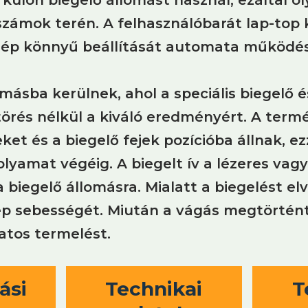
ámok terén. A felhasználóbarát lap-top 
a gép könnyű beállítását automata működé
másba kerülnek, ahol a speciális biegelő é
ltörés nélkül a kiváló eredményért. A ter
t és a biegelő fejek pozícióba állnak, ezz
folyamat végéig. A biegelt ív a lézeres v
iegelő állomásra. Mialatt a biegelést elv
gép sebességét. Miután a vágás megtörté
matos termelést.
ási
Technikai
T