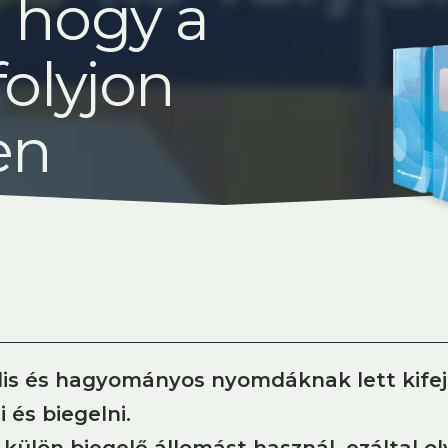
, hogy a
folyjon
en
ális és hagyományos nyomdáknak lett kife
 és biegelni.
külön biegelő állomást használ, ezáltal o