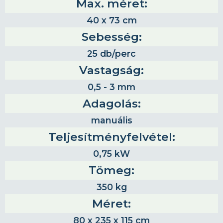
Max. méret:
40 x 73 cm
Sebesség:
25 db/perc
Vastagság:
0,5 - 3 mm
Adagolás:
manuális
Teljesítményfelvétel:
0,75 kW
Tömeg:
350 kg
Méret:
80 x 235 x 115 cm