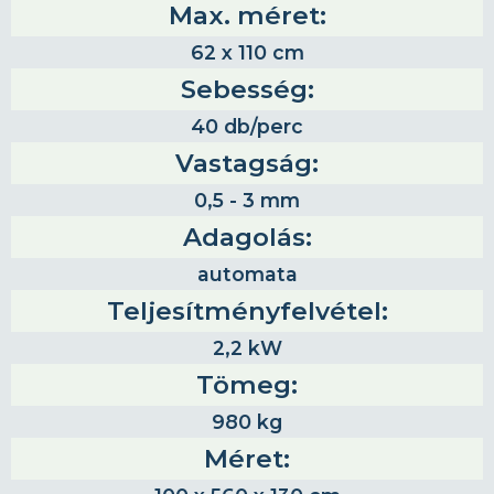
Max. méret:
62 x 110 cm
Sebesség:
40 db/perc
Vastagság:
0,5 - 3 mm
Adagolás:
automata
Teljesítményfelvétel:
2,2 kW
Tömeg:
980 kg
Méret: