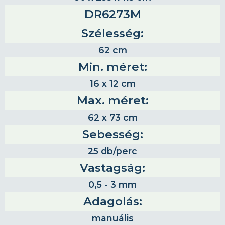
DR6273M
Szélesség:
62 cm
Min. méret:
16 x 12 cm
Max. méret:
62 x 73 cm
Sebesség:
25 db/perc
Vastagság:
0,5 - 3 mm
Adagolás:
manuális