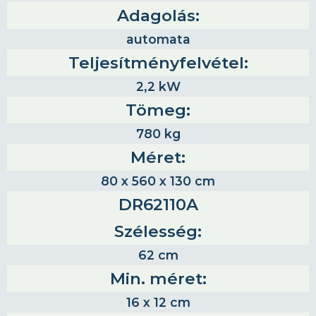
Adagolás:
automata
Teljesítményfelvétel:
2,2 kW
Tömeg:
780 kg
Méret:
80 x 560 x 130 cm
DR62110A
Szélesség:
62 cm
Min. méret:
16 x 12 cm