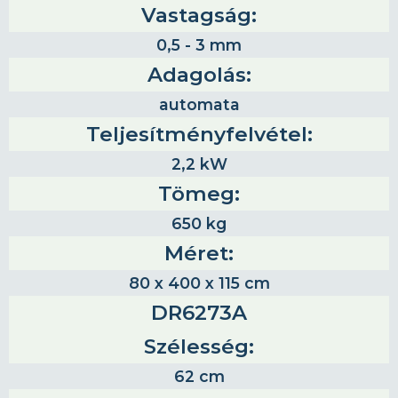
Vastagság:
0,5 - 3 mm
Adagolás:
automata
Teljesítményfelvétel:
2,2 kW
Tömeg:
650 kg
Méret:
80 x 400 x 115 cm
DR6273A
Szélesség:
62 cm