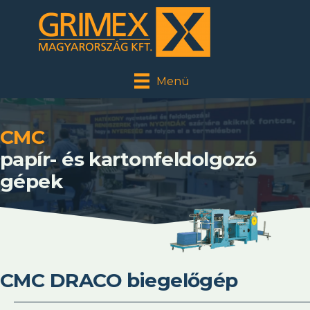
Menü
CMC
papír- és kartonfeldolgozó
gépek
CMC DRACO biegelőgép