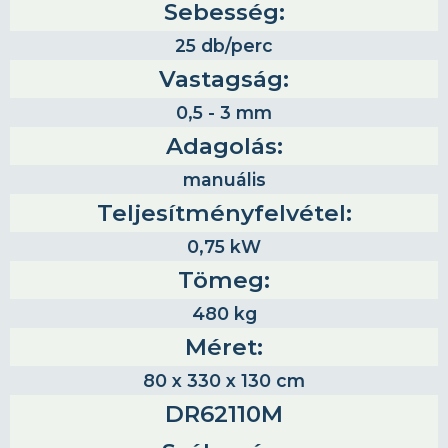
Sebesség:
25 db/perc
Vastagság:
0,5 - 3 mm
Adagolás:
manuális
Teljesítményfelvétel:
0,75 kW
Tömeg:
480 kg
Méret:
80 x 330 x 130 cm
DR62110M