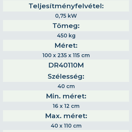
Teljesítményfelvétel:
0,75 kW
Tömeg:
450 kg
Méret:
100 x 235 x 115 cm
DR40110M
Szélesség:
40 cm
Min. méret:
16 x 12 cm
Max. méret:
40 x 110 cm