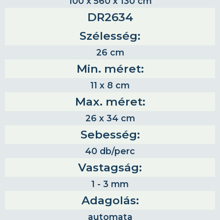
100 x 560 x 130 cm
DR2634
Szélesség:
26 cm
Min. méret:
11 x 8 cm
Max. méret:
26 x 34 cm
Sebesség:
40 db/perc
Vastagság:
1 - 3 mm
Adagolás:
automata