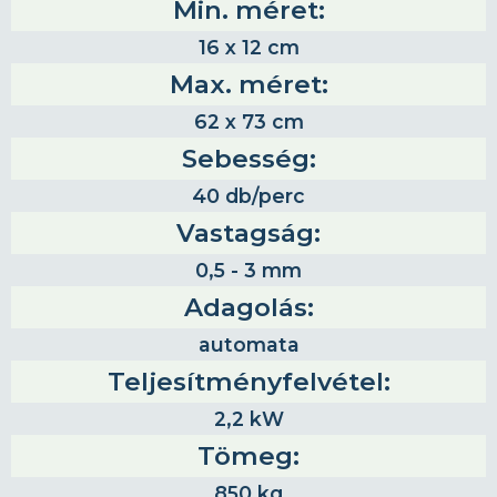
Min. méret:
16 x 12 cm
Max. méret:
62 x 73 cm
Sebesség:
40 db/perc
Vastagság:
0,5 - 3 mm
Adagolás:
automata
Teljesítményfelvétel:
2,2 kW
Tömeg:
850 kg