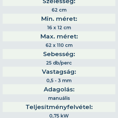
Szélesség:
62 cm
Min. méret:
16 x 12 cm
Max. méret:
62 x 110 cm
Sebesség:
25 db/perc
Vastagság:
0,5 - 3 mm
Adagolás:
manuális
Teljesítményfelvétel:
0,75 kW