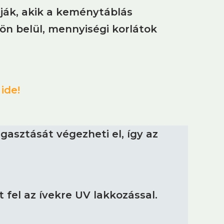
ják, akik a keménytáblás
n belül, mennyiségi korlátok
ide!
gasztását végezheti el, így az
fel az ívekre UV lakkozással.