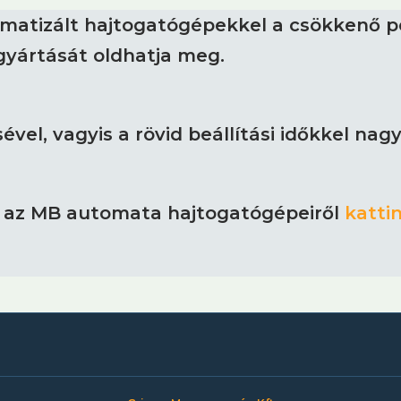
matizált hajtogatógépekkel a csökkenő p
yártását oldhatja meg.
ével, vagyis a rövid beállítási időkkel na
t az MB automata hajtogatógépeiről
kattin