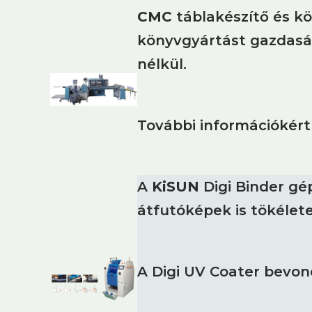
CMC
táblakészítő és k
könyvgyártást gazdasá
nélkül.
További információkér
A
KiSUN
Digi Binder gép
átfutóképek is tökélet
A Digi UV Coater bevonó