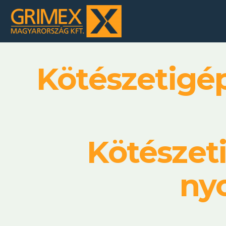
Kötészetigé
Kötészet
ny