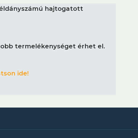
éldányszámú hajtogatott
gyobb termelékenységet érhet el.
tson ide!