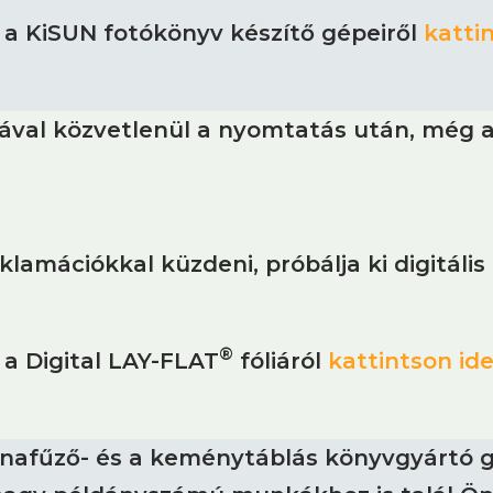
 a KiSUN fotókönyv készítő gépeiről
kattin
iával közvetlenül a nyomtatás után, még a
lamációkkal küzdeni, próbálja ki digitális
®
 a Digital LAY-FLAT
fóliáról
kattintson ide
nafűző- és a keménytáblás könyvgyártó gé