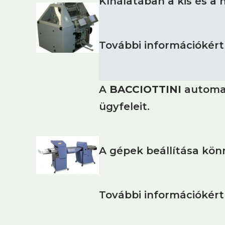
Kínálatában a kis és a
További információkér
A
BACCIOTTINI
automat
ügyfeleit.
A gépek beállítása kön
További információkért 