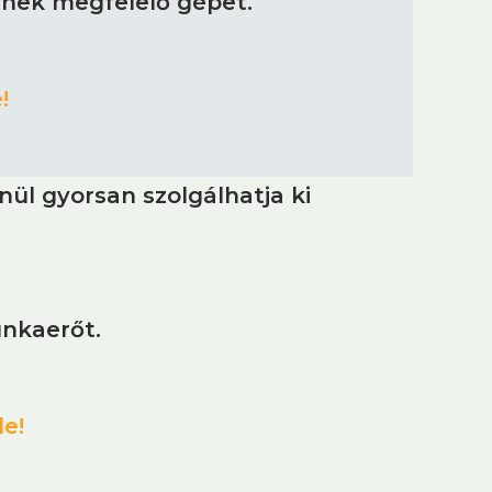
nnek megfelelő gépet.
!
ül gyorsan szolgálhatja ki
unkaerőt.
de!