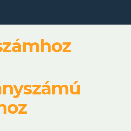
yszámhoz
dányszámú
hoz