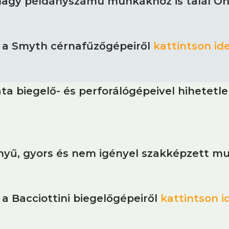
 nagy példányszámú munkákhoz is talál Ö
t a Smyth cérnafűzőgépeiről
kattintson ide
a biegelő- és perforálógépeivel hihetetlen
nyű, gyors és nem igényel szakképzett m
a Bacciottini biegelőgépeiről
kattintson i