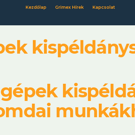
Kezdőlap
Grimex Hírek
Kapcsolat
pek kispéldán
igépek kispél
omdai munkák