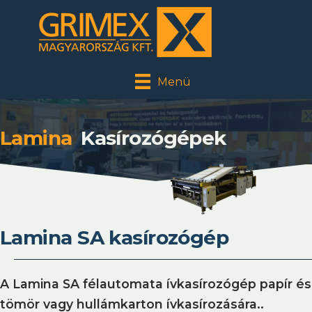
Menü
Lamina
Kasírozógépek
Lamina SA kasírozógép
A Lamina SA félautomata ívkasírozógép papír és
tömör vagy hullámkarton ívkasírozására..