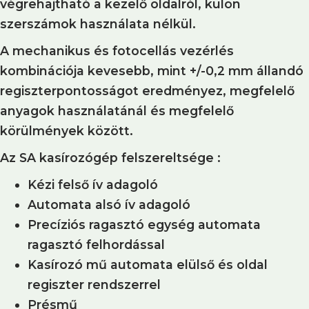
végrehajtható a kezelő oldalról, külön
szerszámok használata nélkül.
A mechanikus és fotocellás vezérlés
kombinációja kevesebb, mint +/-0,2 mm állandó
regiszterpontosságot eredményez, megfelelő
anyagok használatánál és megfelelő
körülmények között.
Az SA kasírozógép felszereltsége :
Kézi felső ív adagoló
Automata alsó ív adagoló
Precíziós ragasztó egység automata
ragasztó felhordással
Kasírozó mű automata elülső és oldal
regiszter rendszerrel
Présmű