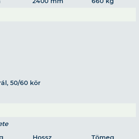
m
2400 mm
660 kg
rál, 50/60 kör
ete
g
Hossz
Tömeg