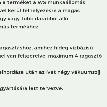
ítja a terméket a WS munkaállomás
vel kerül felhelyezésre a magas
gy vagy több darabból álló
 más termékhez.
gasztáshoz, amihez hideg vízbázisú
el van felszerelve, maximum 4 ragasztó
elhordása után az ívet négy vákuumszíj
gyártására lett tervezve.