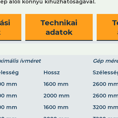
gép alóli könnyű kihúzhatóságával.
ási
Technikai
T
t
adatok
imális ívméret
Gép mére
élesség
Hossz
Szélessé
00 mm
1600 mm
2600 m
00 mm
2000 mm
2600 m
00 mm
1600 mm
3200 m