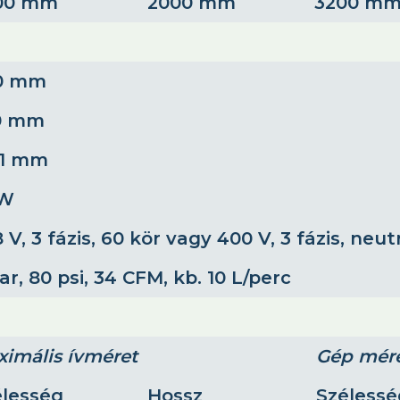
00 mm
2000 mm
3200 m
0 mm
0 mm
 1 mm
kW
 V, 3 fázis, 60 kör vagy 400 V, 3 fázis, neut
ar, 80 psi, 34 CFM, kb. 10 L/perc
imális ívméret
Gép mér
élesség
Hossz
Szélessé