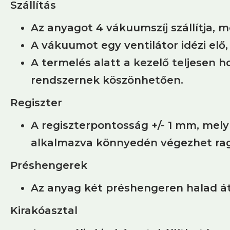
Szállítás
Az anyagot 4 vákuumszíj szállítja, m
A vákuumot egy ventilátor idézi elő,
A termelés alatt a kezelő teljesen 
rendszernek köszönhetően.
Regiszter
A regiszterpontosság +/- 1 mm, mely 
alkalmazva könnyedén végezhet rag
Préshengerek
Az anyag két préshengeren halad át
Kirakóasztal