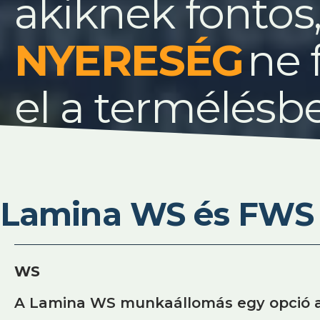
akiknek fontos
ne 
el a termélésb
Lamina WS és FWS
WS
A Lamina WS munkaállomás egy opció a