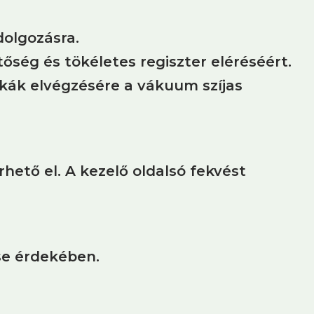
dolgozásra.
tőség és tökéletes regiszter eléréséért.
nkák elvégzésére a vákuum szíjas
rhető el. A kezelő oldalsó fekvést
se érdekében.