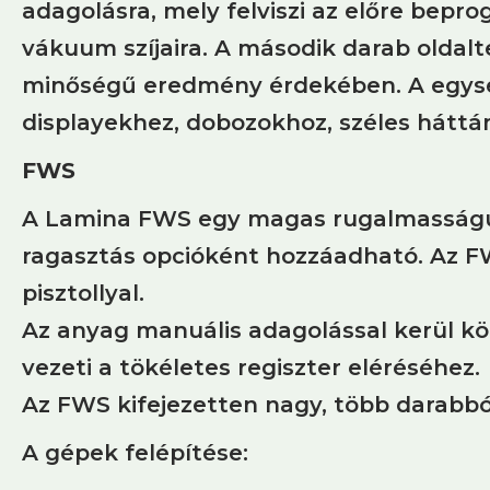
adagolásra, mely felviszi az előre bep
vákuum szíjaira. A második darab oldal
minőségű eredmény érdekében. A egység 
displayekhez, dobozokhoz, széles hát
FWS
A Lamina FWS egy magas rugalmasságú,
ragasztás opcióként hozzáadható. Az F
pisztollyal.
Az anyag manuális adagolással kerül kö
vezeti a tökéletes regiszter eléréséhez.
Az FWS kifejezetten nagy, több darabból
A gépek felépítése: