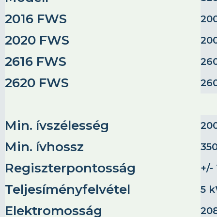
2016 FWS
20
2020 FWS
20
2616 FWS
26
2620 FWS
26
Min. ívszélesség
20
Min. ívhossz
35
Regiszterpontosság
+/-
Teljesíményfelvétel
5 
Elektromosság
208