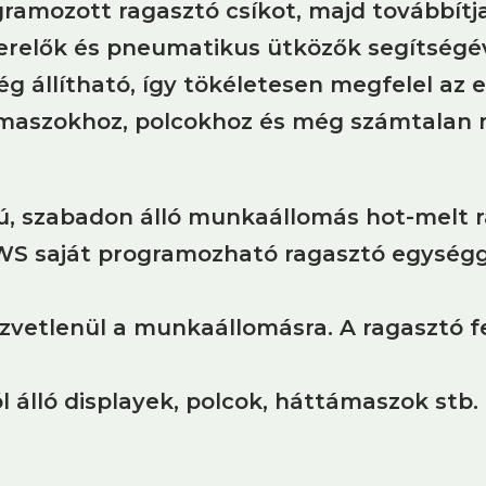
rogramozott ragasztó csíkot, majd tovább
terelők és pneumatikus ütközők segítségé
állítható, így tökéletesen megfelel az e
támaszokhoz, polcokhoz és még számtalan
 szabadon álló munkaállomás hot-melt ra
WS saját programozható ragasztó egységg
zvetlenül a munkaállomásra. A ragasztó f
 álló displayek, polcok, háttámaszok stb. 