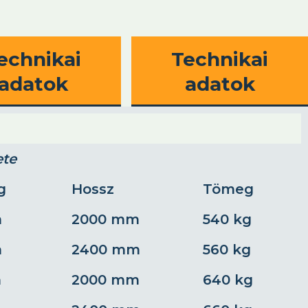
echnikai
Technikai
adatok
adatok
te
g
Hossz
Tömeg
m
2000 mm
540 kg
m
2400 mm
560 kg
m
2000 mm
640 kg