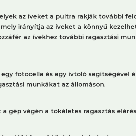
elyek az íveket a pultra rakják további fel
 mely irányítja az íveket a könnyű kezelhe
hozzáfér az ívekhez további ragasztási mu
egy fotocella és egy ívtoló segítségével é
asztási munkákat az állomáson.
 a gép végén a tökéletes ragasztás eléré