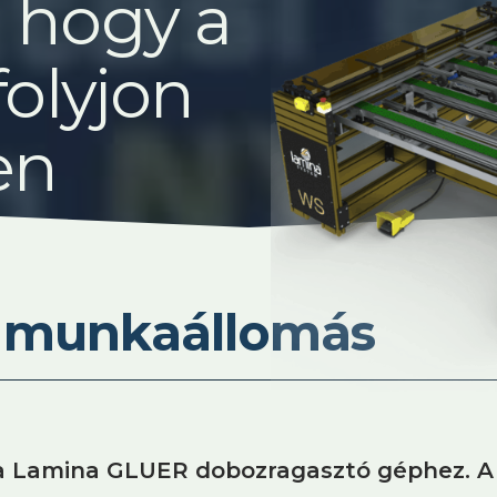
, hogy a
folyjon
en
 munkaállomás
 Lamina GLUER dobozragasztó géphez. A 