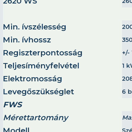
2620 WS
26
Min. ívszélesség
20
Min. ívhossz
35
Regiszterpontosság
+/-
Teljesíményfelvétel
1 
Elektromosság
208
Levegőszükséglet
6 b
FWS
Mérettartomány
Max
Modell
Sz