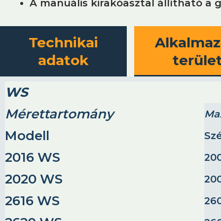
A manuális kirakóasztal állítható a 
Technikai
Alkalmaz
adatok
terüle
WS
Mérettartomány
Max
Modell
Sz
2016 WS
20
2020 WS
20
2616 WS
26