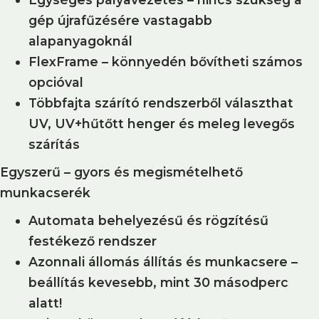
gép újrafűzésére vastagabb
alapanyagoknál
FlexFrame – könnyedén bővítheti számos
opcióval
Többfajta szárító rendszerből választhat
UV, UV+hűtőtt henger és meleg levegős
szárítás
Egyszerű – gyors és megismételhető
munkacserék
Automata behelyezésű és rögzítésű
festékező rendszer
Azonnali állomás állítás és munkacsere –
beállítás kevesebb, mint 30 másodperc
alatt!