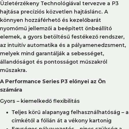
Üzletérzékeny Technológiával tervezve a P3
hajtása precíziós közvetlen hajtáslánc. A
könnyen hozzáférhető és kezelőbarát
nyomómű jellemzői a beépített önbeállító
elemek, a gyors betöltésű festékező rendszer,
az intuitív automatika és a pályamenedzsment,
melyek mind garantálják a sebességet,
állandóságot és pontosságot műszakról
műszakra.
A Performance Series P3 előnyei az Ön
számára
Gyors – kiemelkedő flexibilitás
Teljes körű alapanyag felhasználhatóság – a
címkétől a fólián át a vékony kartonig
Egységes pályavezetés – nincs szükség a