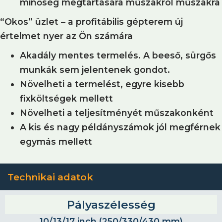
minőség megtartására műszakról műszakra
“Okos” üzlet – a profitábilis gépterem új
értelmet nyer az Ön számára
Akadály mentes termelés. A beeső, sürgős
munkák sem jelentenek gondot.
Növelheti a termelést, egyre kisebb
fixköltségek mellett
Növelheti a teljesítményét műszakonként
A kis és nagy példányszámok jól megférnek
egymás mellett
Technikai adatok
Pályaszélesség
10/13/17 inch (250/330/430 mm)