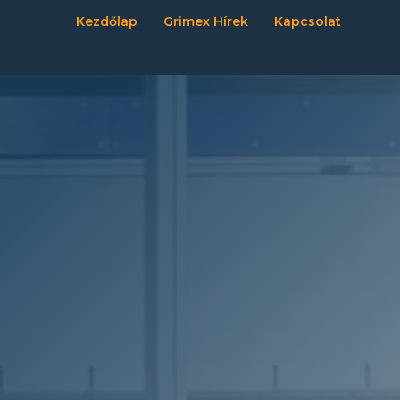
Kezdőlap
Grimex Hírek
Kapcsolat