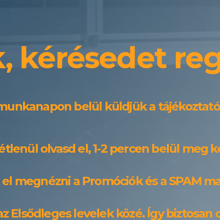
 kérésedet reg
 munkanapon belül küldjük a tájékoztató
tétlenül olvasd el, 1-2 percen belül meg 
sd el megnézni a Promóciók és a SPAM m
az Elsődleges levelek közé. Így biztosan c