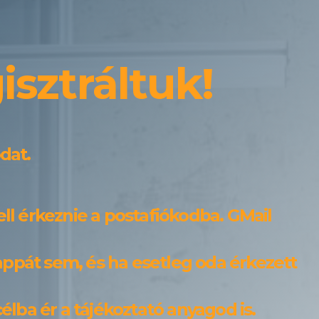
isztráltuk!
dat.
kell érkeznie a postafiókodba. GMail
appát sem, és ha esetleg oda érkezett
élba ér a tájékoztató anyagod is.