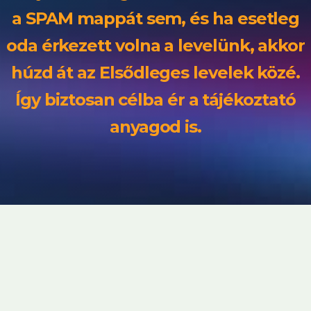
a SPAM mappát sem, és ha esetleg
oda érkezett volna a levelünk, akkor
húzd át az Elsődleges levelek közé.
Így biztosan célba ér a tájékoztató
anyagod is.