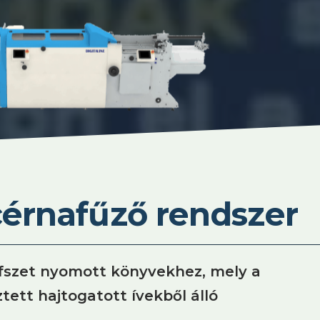
cérnafűző rendszer
ofszet nyomott könyvekhez, mely a
ztett hajtogatott ívekből álló