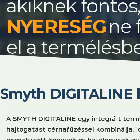
akiknek fontos
ne 
el a termélésb
Smyth DIGITALINE h
A SMYTH DIGITALINE egy integrált terme
hajtogatást cérnafűzéssel kombinálja. Ide
cérnafűzött könyvek és katalógusok gy