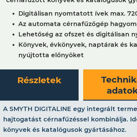
Digitálisan nyomtatott ívek max. 7
Az automata cérnafűzőgép hagyomán
Lehetőség az ofszet és digitálisan 
Könyvek, évkönyvek, naptárak és ka
nyújtotta előnyöket
Technik
Részletek
adato
A SMYTH DIGITALINE egy integrált termel
hajtogatást cérnafűzéssel kombinálja. Ide
könyvek és katalógusok gyártásához.