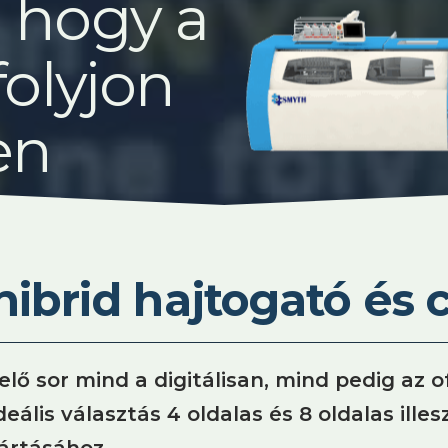
, hogy a
folyjon
en
ibrid hajtogató és 
lő sor mind a digitálisan, mind pedig az 
ális választás 4 oldalas és 8 oldalas illes
ártásához.