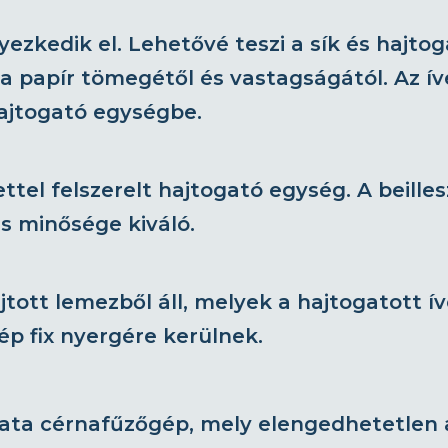
ezkedik el. Lehetővé teszi a sík és hajto
a papír tömegétől és vastagságától. Az í
ajtogató egységbe.
ettel felszerelt hajtogató egység. A beil
tás minősége kiváló.
tott lemezből áll, melyek a hajtogatott í
ép fix nyergére kerülnek.
ta cérnafűzőgép, mely elengedhetetlen 