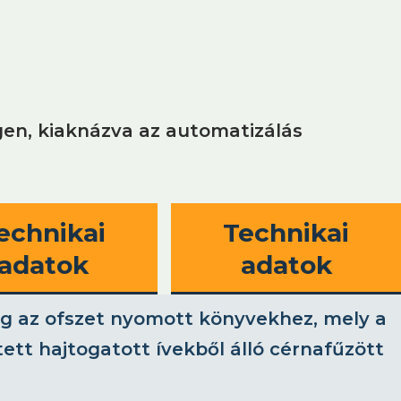
en, kiaknázva az automatizálás
echnikai
Technikai
adatok
adatok
dig az ofszet nyomott könyvekhez, mely a
ztett hajtogatott ívekből álló cérnafűzött