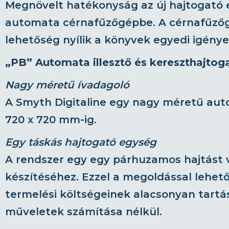
Megnövelt hatékonyság az új hajtogató e
automata cérnafűzőgépbe. A cérnafűzőgé
lehetőség nyílik a könyvek egyedi igény
„PB” Automata illesztő és kereszthajtog
Nagy méretű ívadagoló
A Smyth Digitaline egy nagy méretű auto
720 x 720 mm-ig.
Egy táskás hajtogató egység
A rendszer egy egy párhuzamos hajtást vé
készítéséhez. Ezzel a megoldással lehető
termelési költségeinek alacsonyan tartá
műveletek számítása nélkül.