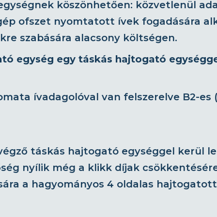
gységnek köszönhetően: közvetlenül adago
p ofszet nyomtatott ívek fogadására alka
ekre szabására alacsony költségen.
ató egység egy táskás hajtogató egységge
mata ívadagolóval van felszerelve B2-es (
gző táskás hajtogató egységgel kerül lesz
ség nyílik még a klikk díjak csökkentésére
sára a hagyományos 4 oldalas hajtogatott