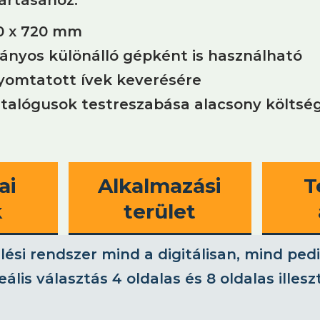
20 x 720 mm
yos különálló gépként is használható
nyomtatott ívek keverésére
talógusok testreszabása alacsony költség
ai
Alkalmazási
T
k
terület
ési rendszer mind a digitálisan, mind pe
ális választás 4 oldalas és 8 oldalas illes