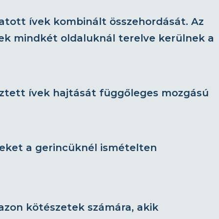
gatott ívek kombinált összehordását. Az
vek mindkét oldaluknál terelve kerülnek a
lesztett ívek hajtását függőleges mozgású
veket a gerincüknél ismételten
azon kötészetek számára, akik