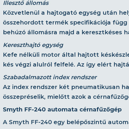
Illesztő állomás
Közvetlenül a hajtogató egység után hely
összehordott termék specifikációja függ 
behúzó állomásra majd a keresztkéses h
Kereszthajtó egység
Kefe nélküli motor által hajtott késkészl
kés végzi alulról felfelé. Az így elért haj
Szabadalmazott index rendszer
Az index rendszer két pneumatikusan haj
összepréselik, mielőtt azok a cérnafűzőg
Smyth FF-240 automata cérnafűzőgép
A Smyth FF-240 egy belépőszintű automa