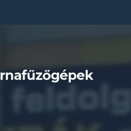
rnafűzőgépek