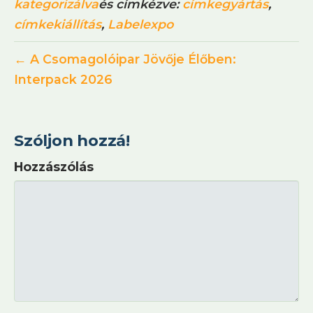
kategorizálva
és címkézve:
címkegyártás
,
címkekiállítás
,
Labelexpo
← A Csomagolóipar Jövője Élőben:
Interpack 2026
Szóljon hozzá!
Hozzászólás