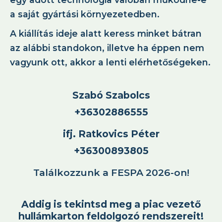
a saját gyártási környezetedben.
A kiállítás ideje alatt keress minket bátran
az alábbi standokon, illetve ha éppen nem
vagyunk ott, akkor a lenti elérhetőségeken.
Szabó Szabolcs
+36302886555
ifj. Ratkovics Péter
+36300893805
Találkozzunk a FESPA 2026-on!
Addig is tekintsd meg a piac vezető
hullámkarton feldolgozó rendszereit!