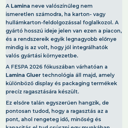
A
Lamina
neve valószínűleg nem
ismeretlen számodra, ha karton- vagy
hullámkarton-feldolgozással foglalkozol. A
gyártó hosszú ideje jelen van ezen a piacon,
és a rendszereik egyik legnagyobb előnye
mindig is az volt, hogy jól integrálhatók
valós gyártási környezetbe.
A FESPA 2026 fókuszában várhatóan a
Lamina Gluer
technológia áll majd, amely
különböző display és packaging termékek
precíz ragasztására készült.
Ez elsőre talán egyszerűen hangzik, de
pontosan tudod, hogy a ragasztás az a
pont, ahol rengeteg idő, minőség és
kapacitás el tud csúszni egy munkában.