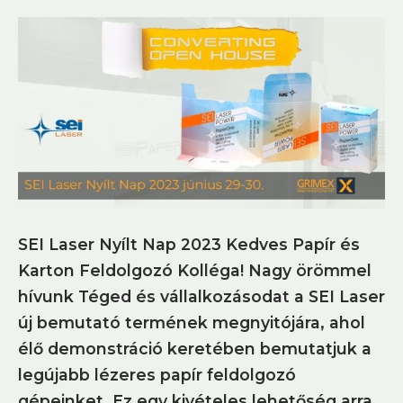
SEI Laser Nyílt Nap 2023 Kedves Papír és
Karton Feldolgozó Kolléga! Nagy örömmel
hívunk Téged és vállalkozásodat a SEI Laser
új bemutató termének megnyitójára, ahol
élő demonstráció keretében bemutatjuk a
legújabb lézeres papír feldolgozó
gépeinket. Ez egy kivételes lehetőség arra,