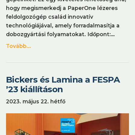
hogy megismerkedj a PaperOne lézeres
feldolgozógép család innovatív
technológiájával, amely forradalmasítja a
dobozgyártási folyamatokat. Időpont:…
Tovább...
Bickers és Lamina a FESPA
’23 kiállításon
2023. május 22. hétfő