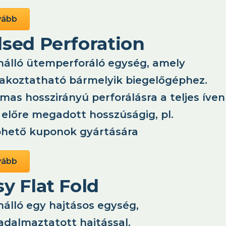
vább
lsed Perforation
nálló ütemperforáló egység, amely
lakoztatható bármelyik biegelőgéphez.
mas hosszirányú perforálásra a teljes íven
 előre megadott hosszúságig, pl.
phető kuponok gyártására
vább
y Flat Fold
nálló egy hajtásos egység,
adalmaztatott hajtással.