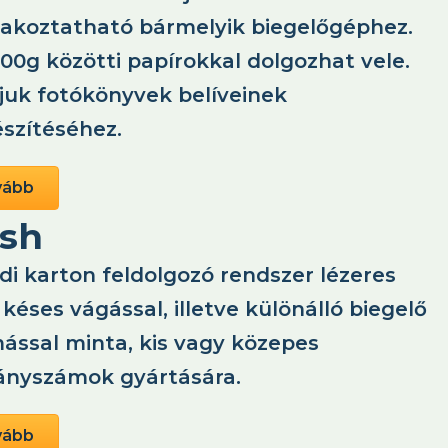
lakoztatható bármelyik biegelőgéphez.
00g közötti papírokkal dolgozhat vele.
ljuk fotókönyvek belíveinek
észítéséhez.
vább
ash
di karton feldolgozó rendszer lézeres
késes vágással, illetve különálló biegelő
mással minta, kis vagy közepes
ányszámok gyártására.
vább