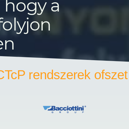
, hogy a
folyjon
en
CTcP rendszerek ofsze