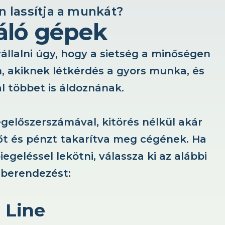
n lassítja a munkát?
ráló gépek
állalni úgy, hogy a sietség a minőségen
, akiknek létkérdés a gyors munka, és
l többet is áldoznának.
egelőszerszámával, kitörés nélkül akár
dőt és pénzt takarítva meg cégének. Ha
eléssel lekötni, válassza ki az alábbi
 berendezést:
 Line