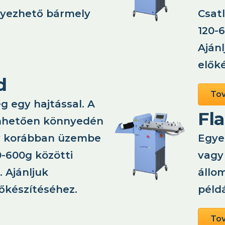
elyezhető bármely
Csat
120-6
Aján
elők
d
To
g egy hajtással. A
Fl
önhetően könnyedén
y korábban üzembe
Egye
0-600g közötti
vagy 
 Ajánljuk
állo
lőkészítéséhez.
péld
To