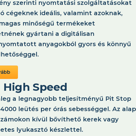
gény szerinti nyomtatási szolgáltatásokat
tó cégeknek ideális, valamint azoknak,
 magas minőségű termékeket
tnének gyártani a digitálisan
yomtatott anyagokból gyors és könnyű
lhetőséggel.
vább
 High Speed
nleg a legnagyobb teljesítményű Pit Stop
14000 leütés per órás sebességgel. Az alap
számokon kívül bővíthető kerek vagy
etes lyukasztó készlettel.