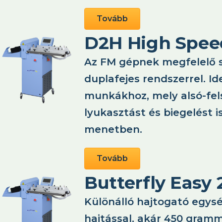
Tovább
D2H High Spee
Az FM gépnek megfelelő sp
duplafejes rendszerrel. Id
munkákhoz, mely alsó-fel
lyukasztást és biegelést i
menetben.
Tovább
Butterfly Easy 
Különálló hajtogató egy
hajtással, akár 450 gram