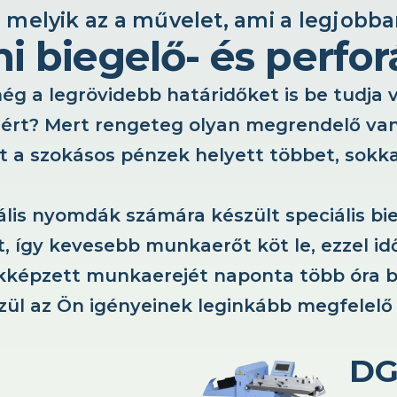
melyik az a művelet, ami a legjobba
ni biegelő- és perfo
g a legrövidebb határidőket is be tudja v
iért? Mert rengeteg olyan megrendelő van
rt a szokásos pénzek helyett többet, sokka
tális nyomdák számára készült speciális bi
t, így kevesebb munkaerőt köt le, ezzel i
képzett munkaerejét naponta több óra bieg
ül az Ön igényeinek leginkább megfelelő
DG