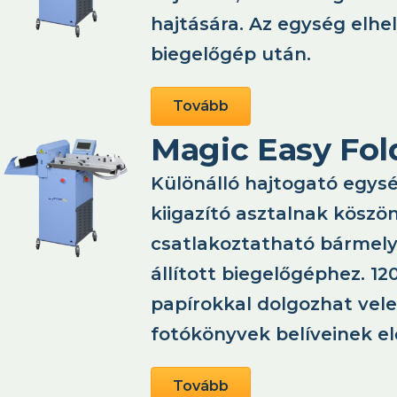
hajtására. Az egység elh
biegelőgép után.
Tovább
Magic Easy Fol
Különálló hajtogató egysé
kiigazító asztalnak kösz
csatlakoztatható bármel
állított biegelőgéphez. 12
papírokkal dolgozhat vele.
fotókönyvek belíveinek e
Tovább