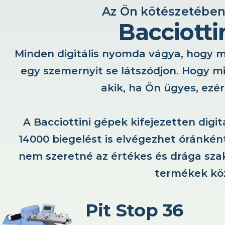
Az Ön kötészetében 
Bacciotti
Minden digitális nyomda vágya, hogy mé
egy szemernyit se látszódjon. Hogy m
akik, ha Ön ügyes, ezé
A Bacciottini gépek kifejezetten digi
14000 biegelést is elvégezhet óránkén
nem szeretné az értékes és drága szak
termékek köz
Pit Stop 36