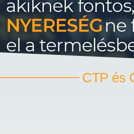
akiknek fontos
ne 
el a termelésb
CTP és 