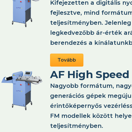
Kifejezetten a digitális 
fejlesztve, mind formátu
teljesítményben. Jelenleg
legkedvezőbb ár-érték ar
berendezés a kínálatunkb
Tovább
AF High Speed
Nagyobb formátum, nagyo
generációs gépek megújul
érintőképernyős vezérléss
FM modellek között helye
teljesítményben.