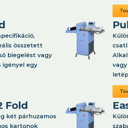
To
d
Pu
ecifikáció,
Külö
eális összetett
csat
ső biegelést vagy
Alkal
s igényel egy
vagy
leté
To
2 Fold
Eas
ség két párhuzamos
Külö
mos kartonok
szab