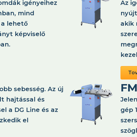
nyomdák igényeihez
Az i
mban, mind
nyúj
 a lehető
akik
ányt képviselő
szere
an.
megn
keze
To
FM
bb sebesség. Az új
t hajtással és
Jele
el a DG Line és az
gép 
zkedik el
szer
szögl