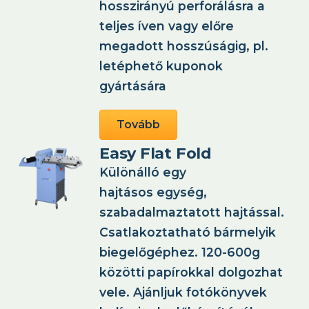
hosszirányú perforálásra a
teljes íven vagy előre
megadott hosszúságig, pl.
letéphető kuponok
gyártására
Tovább
Easy Flat Fold
Különálló egy
hajtásos egység,
szabadalmaztatott hajtással.
Csatlakoztatható bármelyik
biegelőgéphez. 120-600g
közötti papírokkal dolgozhat
vele. Ajánljuk fotókönyvek