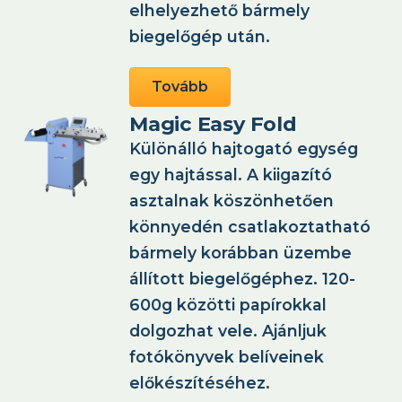
elhelyezhető bármely
biegelőgép után.
Tovább
Magic Easy Fold
Különálló hajtogató egység
egy hajtással. A kiigazító
asztalnak köszönhetően
könnyedén csatlakoztatható
bármely korábban üzembe
állított biegelőgéphez. 120-
600g közötti papírokkal
dolgozhat vele. Ajánljuk
fotókönyvek belíveinek
előkészítéséhez.