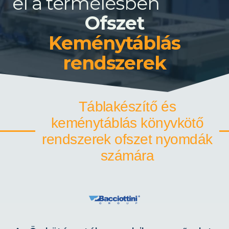
el a termélésben
Ofszet
Keménytáblás
rendszerek
Táblakészítő és
keménytáblás könyvkötő
rendszerek ofszet nyomdák
számára