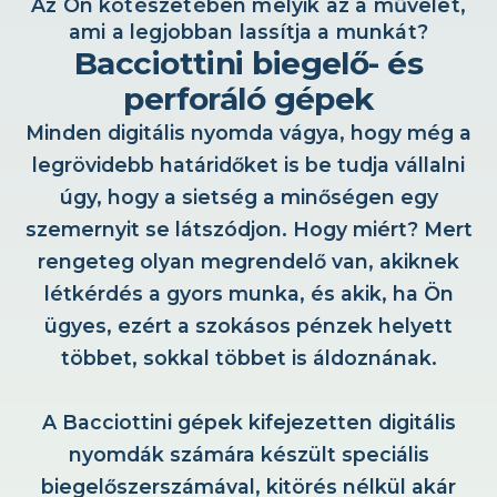
Az Ön kötészetében melyik az a művelet,
ami a legjobban lassítja a munkát?
Bacciottini biegelő- és
perforáló gépek
Minden digitális nyomda vágya, hogy még a
legrövidebb határidőket is be tudja vállalni
úgy, hogy a sietség a minőségen egy
szemernyit se látszódjon. Hogy miért? Mert
rengeteg olyan megrendelő van, akiknek
létkérdés a gyors munka, és akik, ha Ön
ügyes, ezért a szokásos pénzek helyett
többet, sokkal többet is áldoznának.
A Bacciottini gépek kifejezetten digitális
nyomdák számára készült speciális
biegelőszerszámával, kitörés nélkül akár