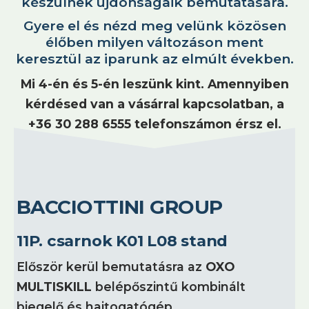
készülnek újdonságaik bemutatására.
Gyere el és nézd meg velünk közösen
élőben milyen változáson ment
keresztül az iparunk az elmúlt években.
Mi 4-én és 5-én leszünk kint. Amennyiben
kérdésed van a vásárral kapcsolatban, a
+36 30 288 6555 telefonszámon érsz el.
BACCIOTTINI GROUP
11P. csarnok K01 L08 stand
Először kerül bemutatásra az
OXO
MULTISKILL
belépőszintű kombinált
biegelő és hajtogatógép.