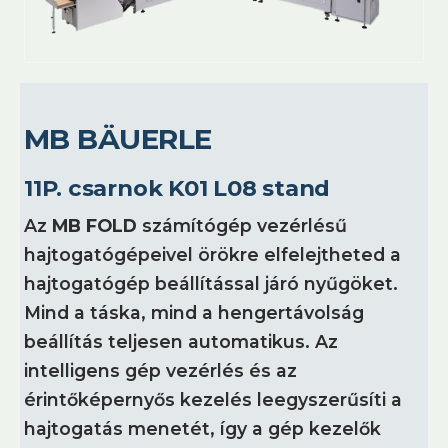
MB BÄUERLE
11P. csarnok K01 L08 stand
Az
MB FOLD
számítógép vezérlésű
hajtogatógépeivel örökre elfelejtheted a
hajtogatógép beállítással járó nyűgöket.
Mind a táska, mind a hengertávolság
beállítás teljesen automatikus. Az
intelligens gép vezérlés és az
érintőképernyős kezelés leegyszerűsíti a
hajtogatás menetét, így a gép kezelők