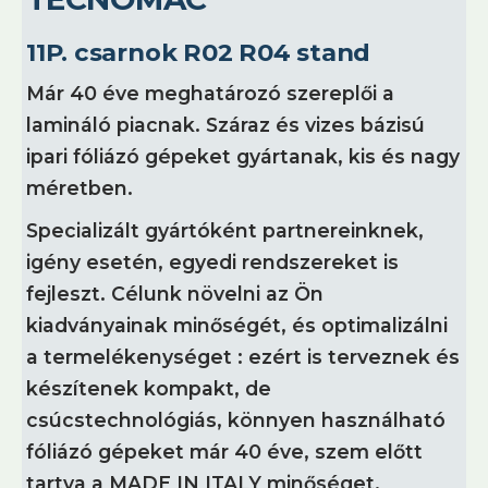
11P. csarnok R02 R04 stand
Már 40 éve meghatározó szereplői a
lamináló piacnak. Száraz és vizes bázisú
ipari fóliázó gépeket gyártanak, kis és nagy
méretben.
Specializált gyártóként partnereinknek,
igény esetén, egyedi rendszereket is
fejleszt. Célunk növelni az Ön
kiadványainak minőségét, és optimalizálni
a termelékenységet : ezért is terveznek és
készítenek kompakt, de
csúcstechnológiás, könnyen használható
fóliázó gépeket már 40 éve, szem előtt
tartva a MADE IN ITALY minőséget.