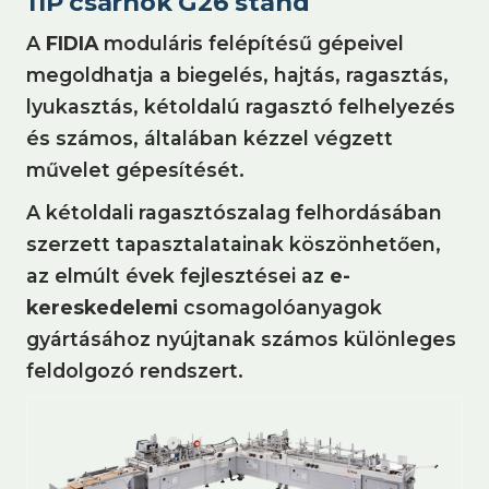
11P csarnok G26 stand
A
FIDIA
moduláris felépítésű gépeivel
megoldhatja a biegelés, hajtás, ragasztás,
lyukasztás, kétoldalú ragasztó felhelyezés
és számos, általában kézzel végzett
művelet gépesítését.
A kétoldali ragasztószalag felhordásában
szerzett tapasztalatainak köszönhetően,
az elmúlt évek fejlesztései az
e-
kereskedelemi
csomagolóanyagok
gyártásához nyújtanak számos különleges
feldolgozó rendszert.