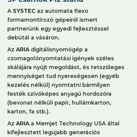
A
SYSTEC
az automata flexo
formamontírozó gépeiről ismert
partnerünk egy egyedi fejlesztéssel
debütál a vásáron.
Az
ARIA
digitálisnyomógép a
csomagolónyomtatási igények széles
skálájára nyújt megoldást, és tetszőleges
mennyiséget tud nyereségesen (egyéb
kezelés nélkül) nyomtatni bármilyen
festék szívóképes anyagú hordozóra
(bevonat nélküli papír, hullámkarton,
karton, fa stb.).
Az
ARIA
a Memjet Technology USA által
kifejlesztett legújabb generációs