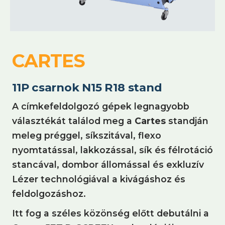
CARTES
11P csarnok N15 R18 stand
A címkefeldolgozó gépek legnagyobb
választékát találod meg a
Cartes
standján
meleg préggel, síkszitával, flexo
nyomtatással, lakkozással, sík és félrotáció
stancával, dombor állomással és exkluzív
Lézer technológiával a kivágáshoz és
feldolgozáshoz.
Itt fog a széles közönség előtt debutálni a