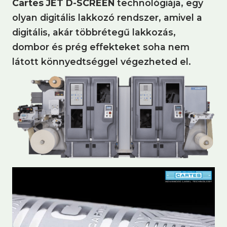
Cartes JET D-SCREEN
technológiája, egy
olyan digitális lakkozó rendszer, amivel a
digitális, akár többrétegű lakkozás,
dombor és prég effekteket soha nem
látott könnyedtséggel végezheted el.