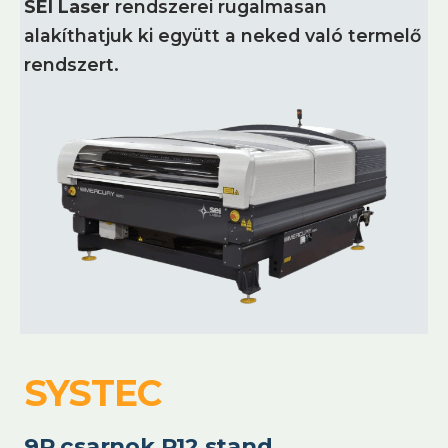
SEI Laser
rendszerei rugalmasan
alakíthatjuk ki együtt a neked való termelő
rendszert.
SYSTEC
9P csarnok P12 stand