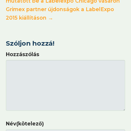
mutatott be a Labelexpo Chicago vásáron
Grimex partner újdonságok a LabelExpo
2015 kiállításon →
Szóljon hozzá!
Hozzászólás
Név(kötelező)