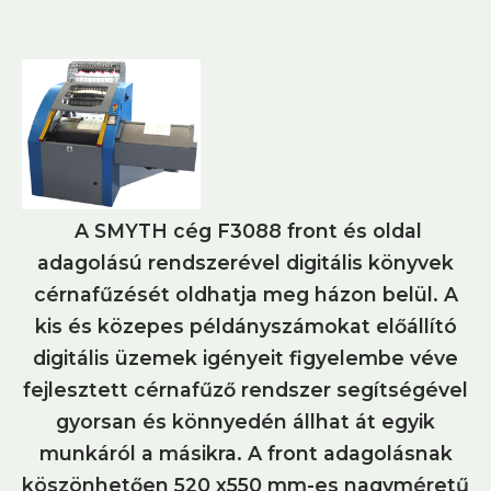
A SMYTH cég F3088 front és oldal
adagolású rendszerével digitális könyvek
cérnafűzését oldhatja meg házon belül. A
kis és közepes példányszámokat előállító
digitális üzemek igényeit figyelembe véve
fejlesztett cérnafűző rendszer segítségével
gyorsan és könnyedén állhat át egyik
munkáról a másikra. A front adagolásnak
köszönhetően 520 x550 mm-es nagyméretű