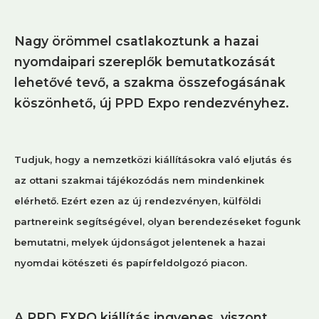
Nagy örömmel csatlakoztunk a hazai
nyomdaipari szereplők bemutatkozását
lehetővé tevő, a szakma összefogásának
köszönhető, új PPD Expo rendezvényhez.
Tudjuk, hogy a nemzetközi kiállításokra való eljutás és
az ottani szakmai tájékozódás nem mindenkinek
elérhető. Ezért ezen az új rendezvényen, külföldi
partnereink segítségével, olyan berendezéseket fogunk
bemutatni, melyek újdonságot jelentenek a hazai
nyomdai kötészeti és papírfeldolgozó piacon.
A PPD EXPO kiállítás ingyenes, viszont