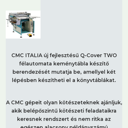
CMC ITALIA új fejlesztésű Q-Cover TWO
félautomata keménytábla készítő
berendezését mutatja be, amellyel két
lépésben készítheti el a könyvtáblákat.
A CMC gépeit olyan kötészeteknek ajánljuk,
akik belépőszintű kötészeti feladataikra
keresnek rendszert és nem ritka az
egészen alacsony példányszámú