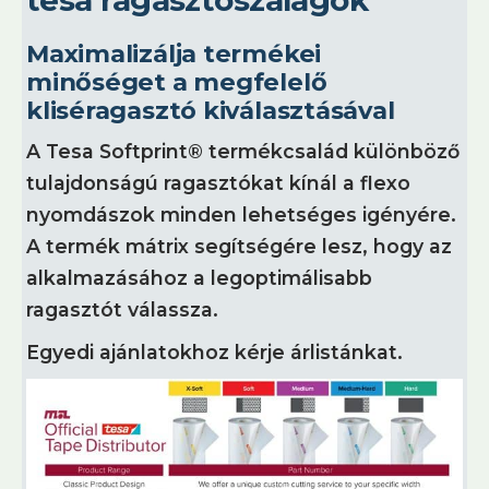
tesa ragasztószalagok
Maximalizálja termékei
minőséget a megfelelő
kliséragasztó kiválasztásával
A Tesa Softprint® termékcsalád különböző
tulajdonságú ragasztókat kínál a flexo
nyomdászok minden lehetséges igényére.
A termék mátrix segítségére lesz, hogy az
alkalmazásához a legoptimálisabb
ragasztót válassza.
Egyedi ajánlatokhoz kérje árlistánkat.